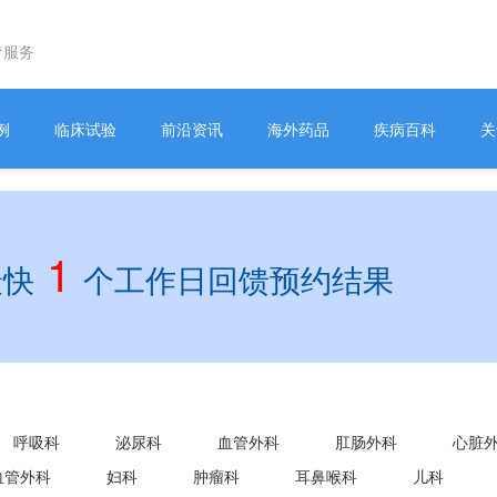
疗服务
例
临床试验
前沿资讯
海外药品
疾病百科
关
1
最快
个工作日回馈预约结果
呼吸科
泌尿科
血管外科
肛肠外科
心脏
血管外科
妇科
肿瘤科
耳鼻喉科
儿科