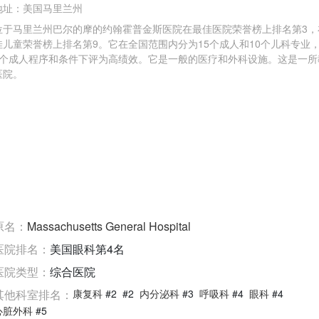
地址：
美国马里兰州
位于马里兰州巴尔的摩的约翰霍普金斯医院在最佳医院荣誉榜上排名第3，
佳儿童荣誉榜上排名第9。它在全国范围内分为15个成人和10个儿科专业
7个成人程序和条件下评为高绩效。它是一般的医疗和外科设施。这是一所
医院。
原名：
Massachusetts General Hospital
医院排名：
美国眼科第4名
医院类型：
综合医院
其他科室排名：
康复科
#2
#2
内分泌科
#3
呼吸科
#4
眼科
#4
心脏外科
#5