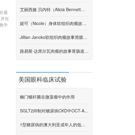
艾丽西娅·贝内特（Alicia Bennett）软组织肉瘤故事胶样肿瘤，第4阶段
在最
，并在
妮可（Nicole）身体软组织肉瘤故事，未分化多形性肉瘤（UPS），第3阶段
教学
Jillian Jancko软组织肉瘤故事滑膜肉瘤，第3阶段
路易斯·达席尔瓦肉瘤的故事胃肠道间质瘤
美国眼科临床试验
幽门螺杆菌在微藻瘤中的作用
SGLT2抑制对糖尿病CKD中OCT-A参数的影响
1型糖尿病的澳大利亚成年人的低碳水化合物饮食，生活质量和血糖控制