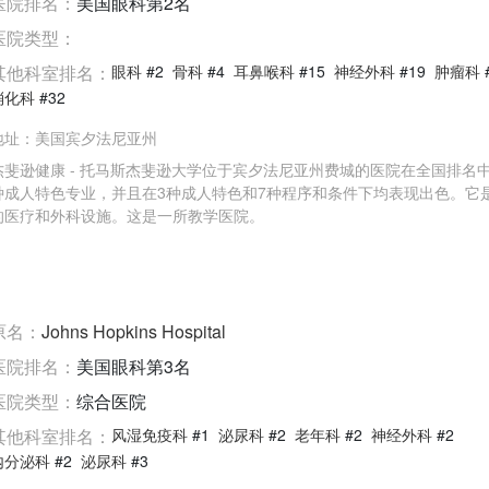
医院排名：
美国眼科第2名
医院类型：
其他科室排名：
眼科
#2
骨科
#4
耳鼻喉科
#15
神经外科
#19
肿瘤科
消化科
#32
地址：
美国宾夕法尼亚州
杰斐逊健康 - 托马斯杰斐逊大学位于宾夕法尼亚州费城的医院在全国排名中
种成人特色专业，并且在3种成人特色和7种程序和条件下均表现出色。它
的医疗和外科设施。这是一所教学医院。
原名：
Johns Hopkins Hospital
医院排名：
美国眼科第3名
医院类型：
综合医院
其他科室排名：
风湿免疫科
#1
泌尿科
#2
老年科
#2
神经外科
#2
内分泌科
#2
泌尿科
#3