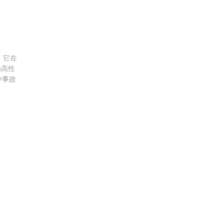
。它在
为高性
少事故