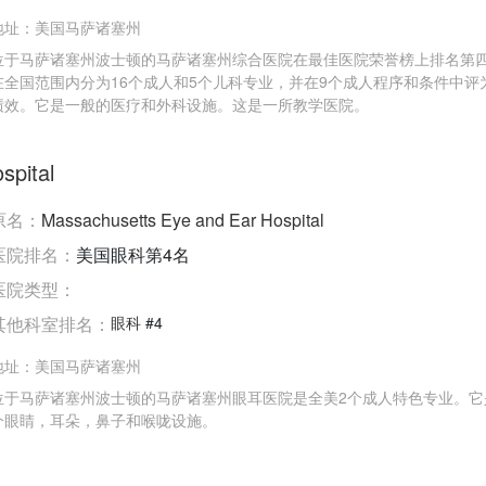
地址：
美国马萨诸塞州
位于马萨诸塞州波士顿的马萨诸塞州综合医院在最佳医院荣誉榜上排名第
在全国范围内分为16个成人和5个儿科专业，并在9个成人程序和条件中评
绩效。它是一般的医疗和外科设施。这是一所教学医院。
pital
原名：
Massachusetts Eye and Ear Hospital
医院排名：
美国眼科第4名
医院类型：
其他科室排名：
眼科
#4
地址：
美国马萨诸塞州
位于马萨诸塞州波士顿的马萨诸塞州眼耳医院是全美2个成人特色专业。它
个眼睛，耳朵，鼻子和喉咙设施。