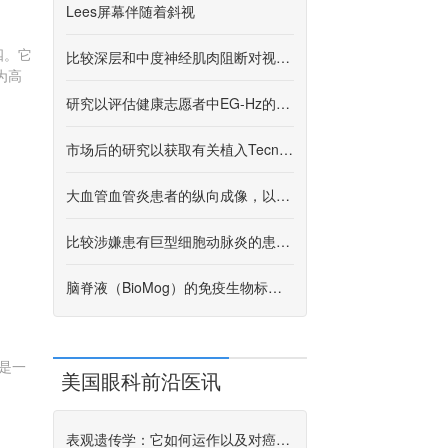
Lees屏幕伴随着斜视
四。它
比较深层和中度神经肌肉阻断对视神经鞘直径（Mblonde）的影响
为高
研究以评估健康志愿者中EG-Hz的安全性，耐受性和探索的免疫原性
市场后的研究以获取有关植入Tecnis toric II IOL的眼睛临床结果的外科医生反馈
大血管血管炎患者的纵向成像，以预测进一步的疾病病程
比较涉嫌患有巨型细胞动脉炎的患者的超声研究的22MHz和18MHz高频探针（ECHORTON）
脑脊液（BioMog）的免疫生物标志物谱
是一
美国眼科前沿医讯
表观遗传学：它如何运作以及对癌症研究意味着什么