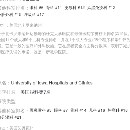
其他科室排名：
眼科
#6
骨科
#11
泌尿科
#12
风湿免疫科
#12
心脏外科
#15
呼吸科
#17
地址：
美国北卡罗来纳州
位于北卡罗来纳州达勒姆的杜克大学医院在最佳医院荣誉榜上排名第19位
全国11个成人和9个儿科专业排名，并在1个成人专业和8个程序和条件评
能。它是一般的医疗和外科设施。它在患者安全方面得分很高，表明了减
和医疗失误的承诺。这是一所教学医院。
原名：
University of Iowa Hospitals and Clinics
医院排名：
美国眼科第7名
医院类型：
其他科室排名：
耳鼻喉科
#3
眼科
#7
骨科
#14
儿科
#16
肿瘤科
#18
内分泌科
#21
地址：
美国艾奥瓦州