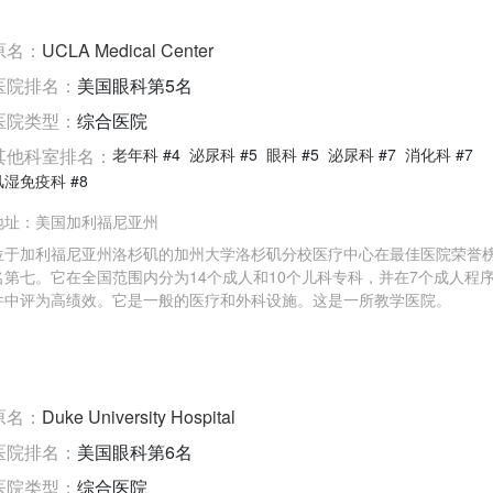
原名：
UCLA Medical Center
医院排名：
美国眼科第5名
医院类型：
综合医院
其他科室排名：
老年科
#4
泌尿科
#5
眼科
#5
泌尿科
#7
消化科
#7
风湿免疫科
#8
地址：
美国加利福尼亚州
位于加利福尼亚州洛杉矶的加州大学洛杉矶分校医疗中心在最佳医院荣誉
名第七。它在全国范围内分为14个成人和10个儿科专科，并在7个成人程
件中评为高绩效。它是一般的医疗和外科设施。这是一所教学医院。
原名：
Duke University Hospital
医院排名：
美国眼科第6名
医院类型：
综合医院