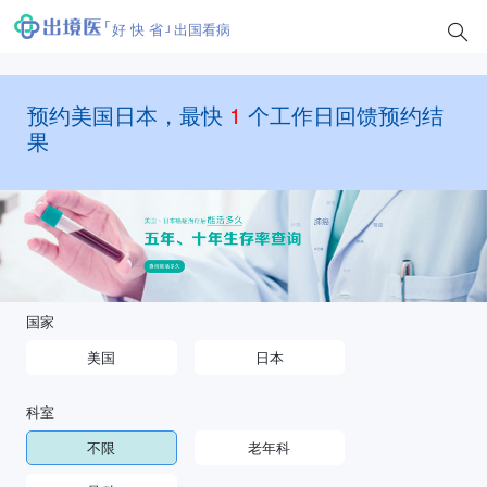
好 快 省
出国看病
预约美国日本，最快
1
个工作日回馈预约结
果
国家
美国
日本
科室
不限
老年科