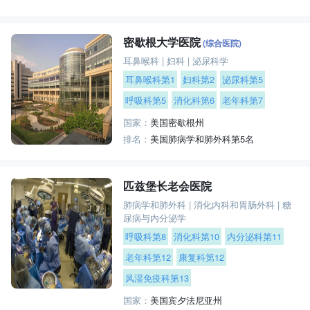
密歇根大学医院
(综合医院)
耳鼻喉科
|
妇科
|
泌尿科学
耳鼻喉科第1
妇科第2
泌尿科第5
呼吸科第5
消化科第6
老年科第7
国家：
美国密歇根州
排名：
美国肺病学和肺外科第5名
匹兹堡长老会医院
肺病学和肺外科
|
消化内科和胃肠外科
|
糖
尿病与内分泌学
呼吸科第8
消化科第10
内分泌科第11
老年科第12
康复科第12
风湿免疫科第13
国家：
美国宾夕法尼亚州