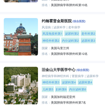
排名：
美国肺病学和肺外科第10名
约翰霍普金斯医院
(综合医院)
风湿病
|
泌尿科学
|
老年病学
风湿免疫科第1
泌尿科第2
老年科第2
神经外科第2
内分泌科第2
泌尿科第3
国家：
美国马里兰州
排名：
美国肺病学和肺外科第12名
旧金山大学医学中心
(综合医院)
神经病学和神经外科
|
肾脏病学
|
泌尿科学
神经外科第3
泌尿科第4
泌尿科第4
儿科第5
妇科第6
内分泌科第6
国家：
美国加利福尼亚州
排名：
美国肺病学和肺外科第7名