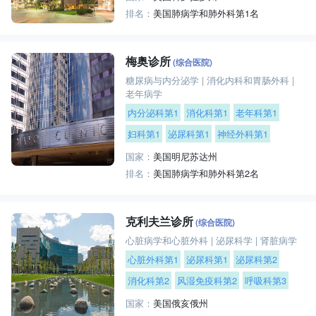
排名：
美国肺病学和肺外科第1名
梅奥诊所
(综合医院)
糖尿病与内分泌学
|
消化内科和胃肠外科
|
老年病学
内分泌科第1
消化科第1
老年科第1
妇科第1
泌尿科第1
神经外科第1
国家：
美国明尼苏达州
排名：
美国肺病学和肺外科第2名
克利夫兰诊所
(综合医院)
心脏病学和心脏外科
|
泌尿科学
|
肾脏病学
心脏外科第1
泌尿科第1
泌尿科第2
消化科第2
风湿免疫科第2
呼吸科第3
国家：
美国俄亥俄州