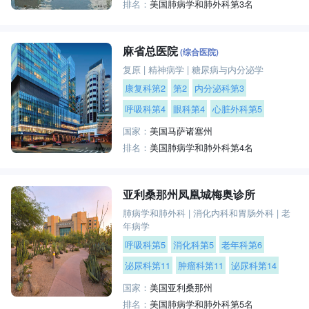
排名：
美国肺病学和肺外科第3名
麻省总医院
(综合医院)
复原
|
精神病学
|
糖尿病与内分泌学
康复科第2
第2
内分泌科第3
呼吸科第4
眼科第4
心脏外科第5
国家：
美国马萨诸塞州
排名：
美国肺病学和肺外科第4名
亚利桑那州凤凰城梅奥诊所
肺病学和肺外科
|
消化内科和胃肠外科
|
老
年病学
呼吸科第5
消化科第5
老年科第6
泌尿科第11
肿瘤科第11
泌尿科第14
国家：
美国亚利桑那州
排名：
美国肺病学和肺外科第5名