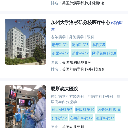
排名：
美国肺病学和肺外科第8名
加州大学洛杉矶分校医疗中心
(综合医
院)
老年病学
|
肾脏病学
|
眼科
老年科第4
泌尿科第5
眼科第5
泌尿科第7
消化科第7
风湿免疫科第8
国家：
美国加利福尼亚州
排名：
美国肺病学和肺外科第9名
恩斯犹太医院
神经病学和神经外科
|
肺病学和肺外科
|
糖
尿病与内分泌学
神经外科第7
呼吸科第10
内分泌科第10
妇科第12
心脏外科第12
泌尿科第14
国家：
美国密苏里州