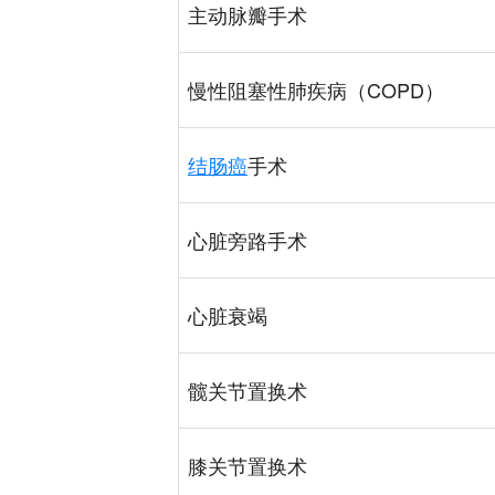
主动脉瓣手术
慢性阻塞性肺疾病（COPD）
结肠癌
手术
心脏旁路手术
心脏衰竭
髋关节置换术
膝关节置换术