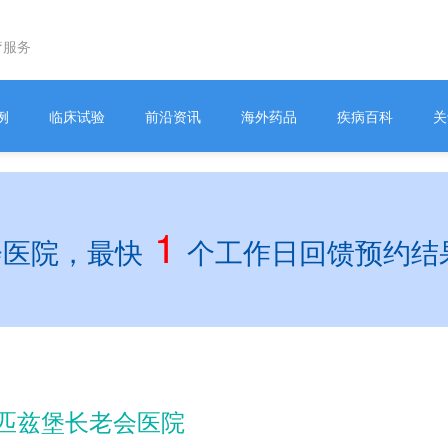
疗服务
例
临床试验
前沿资讯
海外药品
疾病百科
关
1
会医院，最快
个工作日回馈预约结
匹兹堡长老会医院