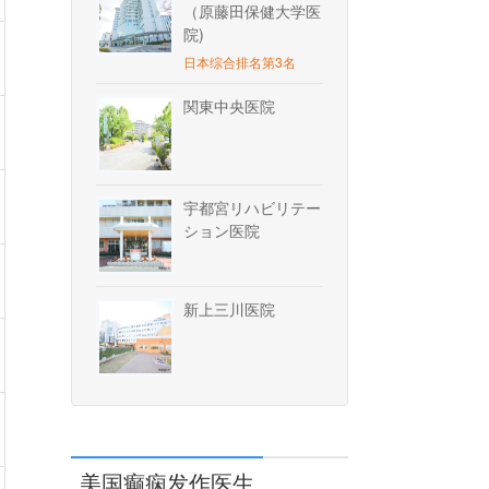
（原藤田保健大学医
院)
日本综合排名第3名
関東中央医院
宇都宮リハビリテー
ション医院
新上三川医院
美国癫痫发作医生