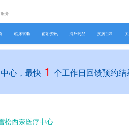
疗服务
例
临床试验
前沿资讯
海外药品
疾病百科
关
1
疗中心，最快
个工作日回馈预约结
雪松西奈医疗中心