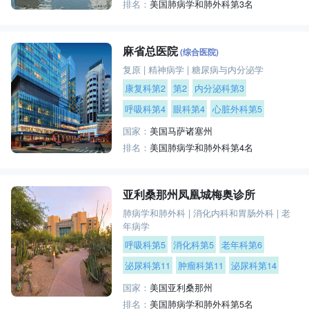
排名：
美国肺病学和肺外科第3名
麻省总医院
(综合医院)
复原
|
精神病学
|
糖尿病与内分泌学
康复科第2
第2
内分泌科第3
呼吸科第4
眼科第4
心脏外科第5
国家：
美国马萨诸塞州
排名：
美国肺病学和肺外科第4名
亚利桑那州凤凰城梅奥诊所
肺病学和肺外科
|
消化内科和胃肠外科
|
老
年病学
呼吸科第5
消化科第5
老年科第6
泌尿科第11
肿瘤科第11
泌尿科第14
国家：
美国亚利桑那州
排名：
美国肺病学和肺外科第5名