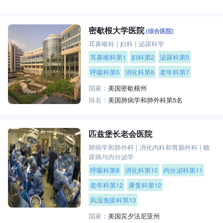
密歇根大学医院
(综合医院)
耳鼻喉科
|
妇科
|
泌尿科学
耳鼻喉科第1
妇科第2
泌尿科第5
呼吸科第5
消化科第6
老年科第7
国家：
美国密歇根州
排名：
美国肺病学和肺外科第5名
匹兹堡长老会医院
肺病学和肺外科
|
消化内科和胃肠外科
|
糖
尿病与内分泌学
呼吸科第8
消化科第10
内分泌科第11
老年科第12
康复科第12
风湿免疫科第13
国家：
美国宾夕法尼亚州