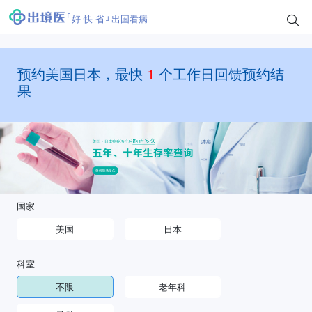
好 快 省
出国看病
预约美国日本，最快
1
个工作日回馈预约结
果
国家
美国
日本
科室
不限
老年科