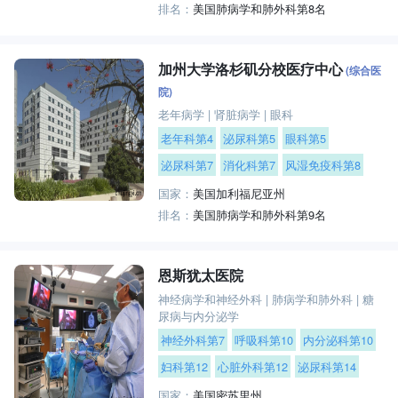
排名：
美国肺病学和肺外科第8名
加州大学洛杉矶分校医疗中心
(综合医
院)
老年病学
|
肾脏病学
|
眼科
老年科第4
泌尿科第5
眼科第5
泌尿科第7
消化科第7
风湿免疫科第8
国家：
美国加利福尼亚州
排名：
美国肺病学和肺外科第9名
恩斯犹太医院
神经病学和神经外科
|
肺病学和肺外科
|
糖
尿病与内分泌学
神经外科第7
呼吸科第10
内分泌科第10
妇科第12
心脏外科第12
泌尿科第14
国家：
美国密苏里州