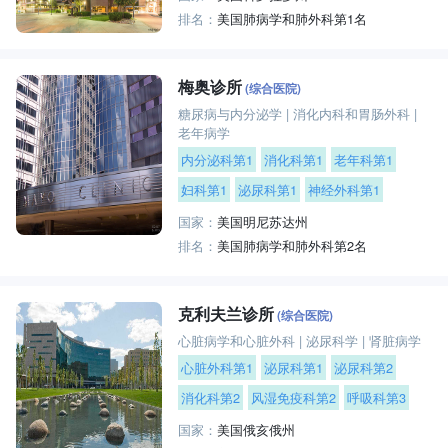
排名：
美国肺病学和肺外科第1名
梅奥诊所
(综合医院)
糖尿病与内分泌学
|
消化内科和胃肠外科
|
老年病学
内分泌科第1
消化科第1
老年科第1
妇科第1
泌尿科第1
神经外科第1
国家：
美国明尼苏达州
排名：
美国肺病学和肺外科第2名
克利夫兰诊所
(综合医院)
心脏病学和心脏外科
|
泌尿科学
|
肾脏病学
心脏外科第1
泌尿科第1
泌尿科第2
消化科第2
风湿免疫科第2
呼吸科第3
国家：
美国俄亥俄州