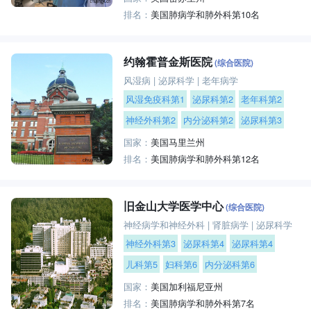
排名：
美国肺病学和肺外科第10名
约翰霍普金斯医院
(综合医院)
风湿病
|
泌尿科学
|
老年病学
风湿免疫科第1
泌尿科第2
老年科第2
神经外科第2
内分泌科第2
泌尿科第3
国家：
美国马里兰州
排名：
美国肺病学和肺外科第12名
旧金山大学医学中心
(综合医院)
神经病学和神经外科
|
肾脏病学
|
泌尿科学
神经外科第3
泌尿科第4
泌尿科第4
儿科第5
妇科第6
内分泌科第6
国家：
美国加利福尼亚州
排名：
美国肺病学和肺外科第7名