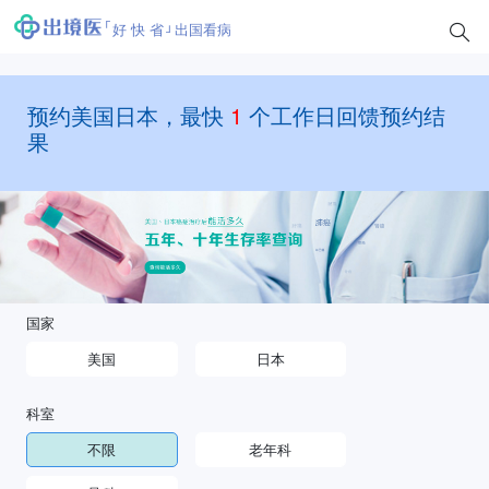
好 快 省
出国看病
预约美国日本，最快
1
个工作日回馈预约结
果
国家
美国
日本
科室
不限
老年科