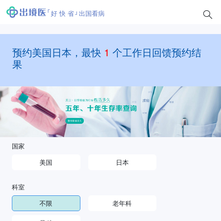
好 快 省
出国看病
预约美国日本，最快
1
个工作日回馈预约结
果
国家
美国
日本
科室
不限
老年科