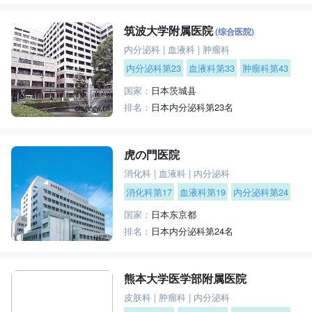
筑波大学附属医院
(综合医院)
内分泌科
|
血液科
|
肿瘤科
内分泌科第23
血液科第33
肿瘤科第43
国家：
日本茨城县
排名：
日本内分泌科第23名
虎の門医院
消化科
|
血液科
|
内分泌科
消化科第17
血液科第19
内分泌科第24
国家：
日本东京都
排名：
日本内分泌科第24名
熊本大学医学部附属医院
皮肤科
|
肿瘤科
|
内分泌科