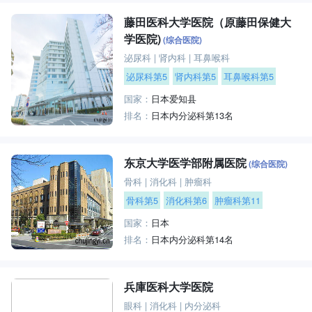
藤田医科大学医院（原藤田保健大
学医院)
(综合医院)
泌尿科
|
肾内科
|
耳鼻喉科
泌尿科第5
肾内科第5
耳鼻喉科第5
国家：
日本爱知县
排名：
日本内分泌科第13名
东京大学医学部附属医院
(综合医院)
骨科
|
消化科
|
肿瘤科
骨科第5
消化科第6
肿瘤科第11
国家：
日本
排名：
日本内分泌科第14名
兵庫医科大学医院
眼科
|
消化科
|
内分泌科