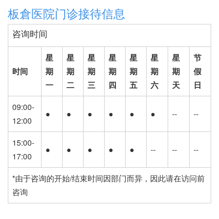
板倉医院门诊接待信息
咨询时间
星
星
星
星
星
星
星
节
时间
期
期
期
期
期
期
期
假
一
二
三
四
五
六
天
日
09:00-
●
●
●
●
●
●
--
--
12:00
15:00-
●
●
●
●
●
--
--
--
17:00
*由于咨询的开始/结束时间因部门而异，因此请在访问前
咨询