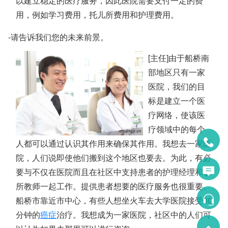
以建立稳定的医疗服务，因此医院需要支付一定的费
用，例如学习费用，托儿所费用和护理费用。
-请告诉我们您的未来前景。
[主任]由于船桥南
部地区只有一家
医院，我们的目
标是建立一个医
疗网络，使该医
疗领域中的每个
人都可以通过认识其作用来确保其作用。我想去一家医
院，人们说即使他们搬到这个地区也要去。为此，有必
要与不仅在医院而且在社区中支持患者的护理经理和诊
所教师一起工作。提供患者想要的医疗服务也很重要。
船桥市靠近市中心，有些人想坐火车去大学医院接受30
分钟的
癌症
治疗。我想成为一家医院，社区中的人们可