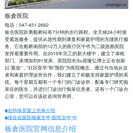
板倉医院
电话：047-431-2662
板仓医院距离船桥站有7分钟的步行路程。全天候24小时接
受紧急服务，提供从急性期到康复和家庭护理的无缝医疗服
务。它在船桥南部的12万人的医疗区中作为二级急救医院
发挥着重要作用。在2015年完工的新大楼中，建立了体检
部门。床增加到91张床。医院院长Su原隆弘博士正在创新
以“紧急”，“社区医学”和“预防”为医院概念。通过与当地从业
者和家庭护理诊所合作，我们建立了积极支持家庭护理的系
统。每个星期五都有一个专门的门诊诊所，配备专门研究痴
呆症的医生，并进行门诊治疗痴呆症患者。还有一个门诊办
公室，您可以在该处咨询营养师。
■在特殊页面上也有介绍
■现在在医院搜索文件“医院文件”中
板倉医院官网信息介绍