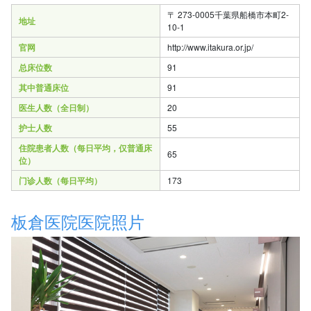
〒 273-0005千葉県船橋市本町2-
地址
10-1
官网
http://www.itakura.or.jp/
总床位数
91
其中普通床位
91
医生人数（全日制）
20
护士人数
55
住院患者人数（每日平均，仅普通床
65
位）
门诊人数（每日平均）
173
板倉医院医院照片