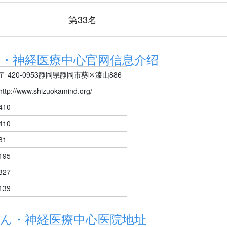
第33名
・神経医療中心官网信息介绍
〒 420-0953静岡県静岡市葵区漆山886
http://www.shizuokamind.org/
410
410
31
195
327
139
ん・神経医療中心医院地址