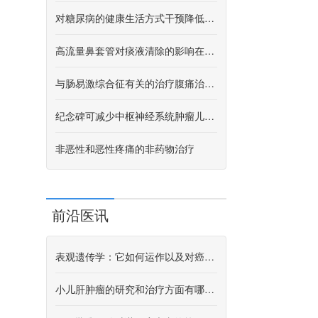
对糖尿病的健康生活方式干预降低了糖尿病的风险
高流量鼻套管对痰液清除的影响在慢性阻塞性肺疾病的急性加剧中
与肠易激综合征有关的治疗腹痛治疗中乙糖胺和五氧化氨基林
纪念碑可减少中枢神经系统肿瘤儿科患者放射治疗后的认知障碍
非恶性和恶性疼痛的非药物治疗
前沿医讯
表观遗传学：它如何运作以及对癌症研究意味着什么
小儿肝肿瘤的研究和治疗方面有哪些新内容？