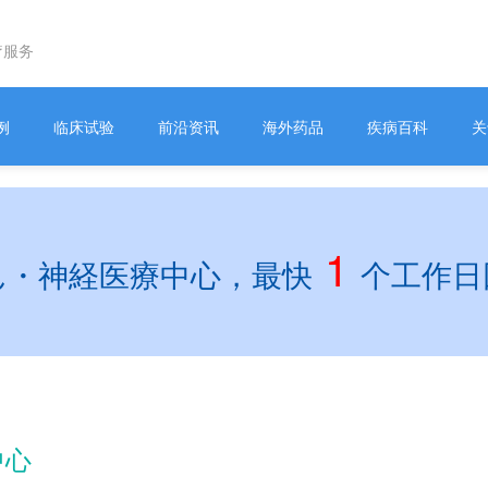
疗服务
例
临床试验
前沿资讯
海外药品
疾病百科
关
1
ん・神経医療中心，最快
个工作日
中心