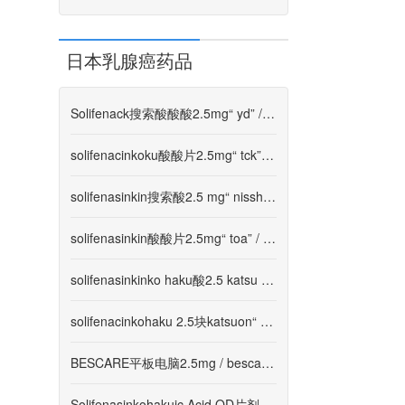
日本乳腺癌药品
Solifenack搜索酸酸酸2.5mg“ yd” / solifenasco搜索fi
solifenacinkoku酸酸片2.5mg“ tck” / solifeniasfi
solifenasinkin搜索酸2.5 mg“ nissho” / solifenasfi
solifenasinkin酸酸片2.5mg“ toa” / solifenasink hfi
solifenasinkinko haku酸2.5 katsu katsu“ tsuruhara”
solifenacinkohaku 2.5块katsuon“ sawai” / solifenasi
BESCARE平板电脑2.5mg / bescare锁5mgjazh-CN
Solifenasinkohakuic Acid OD片剂2.5mg“ JG” / solipena