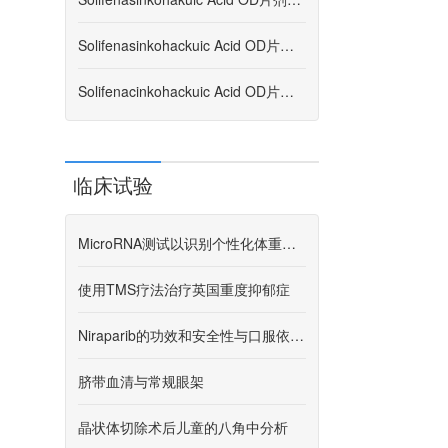
Solifenasinkohackuic Acid OD片剂2.5mg“ Nipro” / soli
Solifenacinkohackuic Acid OD片剂2.5 mg“ Nissho” / so
临床试验
MicroRNA测试以识别个性化体重管理
使用TMS疗法治疗英国重度抑郁症
Niraparib的功效和安全性与口服依托泊苷结合在铂/难治性复发性卵巢癌中
脐带血清与常规眼架
晶状体切除术后儿童的八角中分析