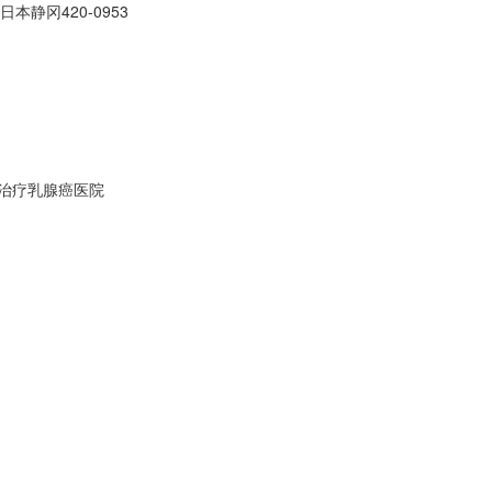
本静冈420-0953
治疗乳腺癌医院