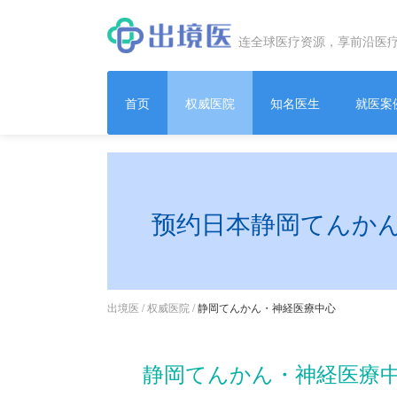
连全球医疗资源，享前沿医
首页
权威医院
知名医生
就医案
预约日本静岡てんか
出境医
/
权威医院
/
静岡てんかん・神経医療中心
静岡てんかん・神経医療